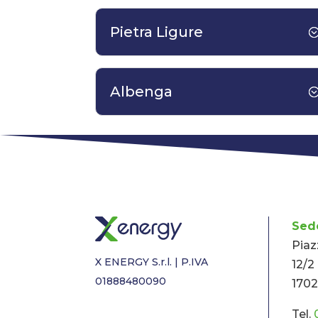
Pietra Ligure
Albenga
Sed
Piaz
X ENERGY S.r.l. | P.IVA
12/2
01888480090
1702
Tel.