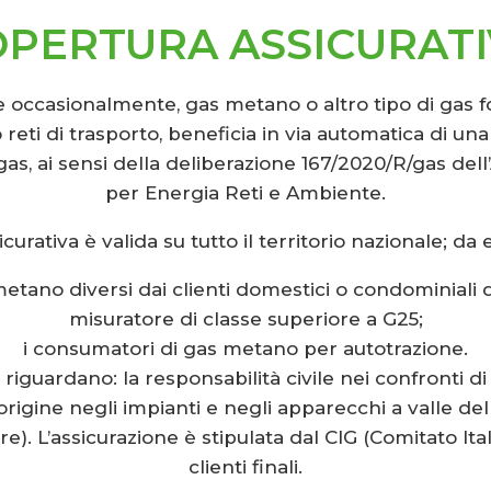
PERTURA ASSICURAT
 occasionalmente, gas metano o altro tipo di gas for
reti di trasporto, beneficia in via automatica di un
gas, ai sensi della deliberazione 167/2020/R/gas del
per Energia Reti e Ambiente.
curativa è valida su tutto il territorio nazionale; da 
as metano diversi dai clienti domestici o condominiali 
misuratore di classe superiore a G25;
i consumatori di gas metano per autotrazione.
iguardano: la responsabilità civile nei confronti di t
origine negli impianti e negli apparecchi a valle d
re). L’assicurazione è stipulata dal CIG (Comitato It
clienti finali.