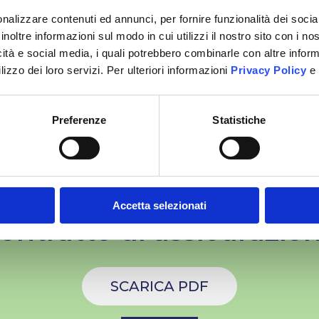
Modulo Denuncia Sinistr
nalizzare contenuti ed annunci, per fornire funzionalità dei socia
inoltre informazioni sul modo in cui utilizzi il nostro sito con i n
icità e social media, i quali potrebbero combinarle con altre inform
SCARICA PDF
lizzo dei loro servizi. Per ulteriori informazioni
Privacy Policy
e
Preferenze
Statistiche
Accetta selezionati
ontratto di assicurazio
SCARICA PDF