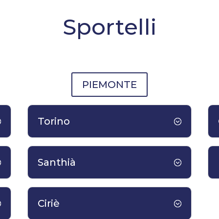
Sportelli
PIEMONTE
Torino
Santhià
Ciriè