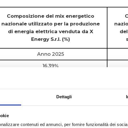
Composizione del mix energetico
C
nazionale utilizzato per la produzione
nazio
di energia elettrica venduta da X
del
Energy S.r.l. (%)
Anno 2025
16,39%
8,48%
63,37%
Dettagli
0,85%
4,29%
ookie
0,06%
nalizzare contenuti ed annunci, per fornire funzionalità dei socia