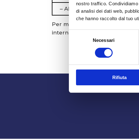
nostro traffico. Condividiamo 
– Altre fonti
di analisi dei dati web, pubbl
che hanno raccolto dal tuo uti
Per maggiori informazioni sulle 
internet
www.gse.it
Selezione
Necessari
del
consenso
Rifiuta