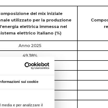
omposizione del mix iniziale
nale utilizzato per la produzione
Composi
l’energia elettrica immessa nel
r
sistema elettrico italiano (%)
Anno 2025
49,38%
1,25%
44,57%
Informazioni sui cookie
0,40%
0%
0%
l media e per analizzare il